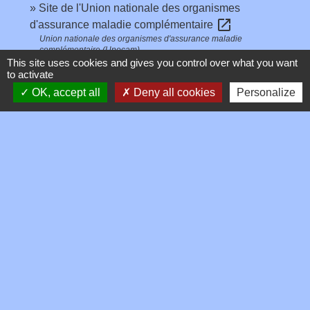
Site de l'Union nationale des organismes
open_in_new
d'assurance maladie complémentaire
Union nationale des organismes d'assurance maladie
complémentaire (Unocam)
This site uses cookies and gives you control over what you want
to activate
Signaler une erreur sur cette page
OK, accept all
Deny all cookies
Personalize
Contacts
Commune de Toussieux
346, Route du Morbier
01600 Toussieux - FRANCE
+33 4 74 00 19 03
Contact par formulaire