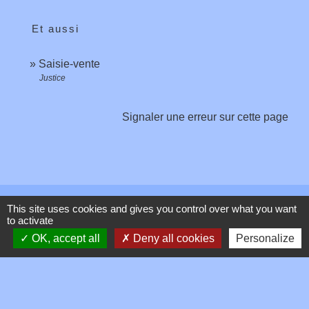
Et aussi
Saisie-vente
Justice
Signaler une erreur sur cette page
Contacts
This site uses cookies and gives you control over what you want
to activate
OK, accept all
Deny all cookies
Personalize
Commune de Toussieux
346, Route du Morbier
01600 Toussieux - FRANCE
+33 4 74 00 19 03
Contact par formulaire