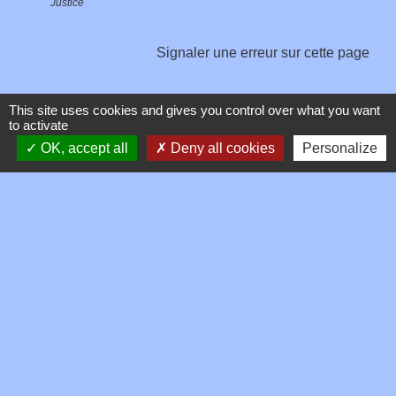
Justice
Signaler une erreur sur cette page
This site uses cookies and gives you control over what you want
to activate
OK, accept all
Deny all cookies
Personalize
Contacts
Commune de Toussieux
346, Route du Morbier
01600 Toussieux - FRANCE
+33 4 74 00 19 03
Contact par formulaire