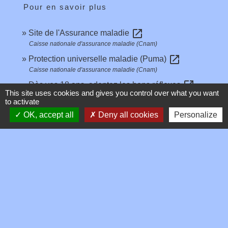
Pour en savoir plus
open_in_new
Site de l'Assurance maladie
Caisse nationale d'assurance maladie (Cnam)
open_in_new
Protection universelle maladie (Puma)
Caisse nationale d'assurance maladie (Cnam)
open_in_new
Dès vos 18 ans, adoptez les bons réflexes
This site uses cookies and gives you control over what you want
Ameli.fr
to activate
OK, accept all
Deny all cookies
Personalize
Signaler une erreur sur cette page
Contacts
Commune de Toussieux
346, Route du Morbier