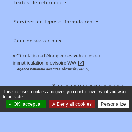
Textes de référence
Services en ligne et formulaires
Pour en savoir plus
Circulation à l'étranger des véhicules en
open_in_new
immatriculation provisoire WW
Agence nationale des titres sécurisés (ANTS)
Signaler une erreur sur cette page
This site uses cookies and gives you control over what you want
to activate
OK, accept all
Deny all cookies
Personalize
Contacts