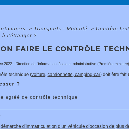
articuliers
>
Transports - Mobilité
>
Contrôle te
 à l'étranger ?
-ON FAIRE LE CONTRÔLE TECH
ec 2022 - Direction de l'information légale et administrative (Première ministre)
rôle technique (
voiture
,
camionnette
,
camping-car
) doit être fait
esser ?
e agréé de contrôle technique
r
a
démarche d'immatriculation d'un véhicule d'occasion de plus d