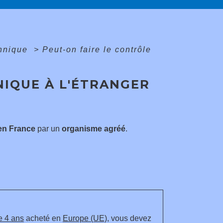
chnique
>
Peut-on faire le contrôle
NIQUE À L'ÉTRANGER
en France
par un
organisme agréé
.
e 4 ans
acheté en
Europe (UE)
, vous devez