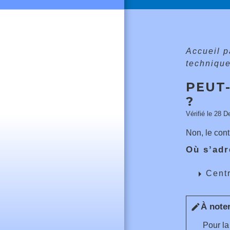
Accueil p
technique
PEUT
?
Vérifié le 28 D
Non, le cont
Où s’adr
arrow_right
Centr
À note
edit
Pour l