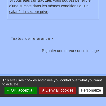
Si vous êtes
contractuel
, vous pouvez bénéficier
d'une surcote dans les mêmes conditions qu'un
salarié du secteur privé
.
Textes de référence
Signaler une erreur sur cette page
This site uses cookies and gives you control over what you want
Contacts
to activate
OK, accept all
Deny all cookies
Personalize
Commune de Toussieux
346, Route du Morbier
01600 Toussieux - FRANCE
+33 4 74 00 19 03