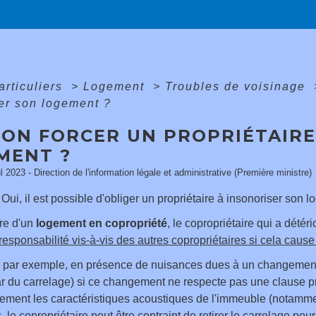
articuliers
>
Logement
>
Troubles de voisinage
er son logement ?
-ON FORCER UN PROPRIÉTAIRE
MENT ?
ul 2023 - Direction de l'information légale et administrative (Première ministre)
Oui, il est possible d'obliger un propriétaire à insonoriser son 
re d'un
logement en copropriété
, le copropriétaire qui a dété
esponsabilité vis-à-vis des autres copropriétaires si cela caus
s, par exemple, en présence de nuisances dues à un changemen
r du carrelage) si ce changement ne respecte pas une clause 
tement les caractéristiques acoustiques de l'immeuble (notamm
 le copropriétaire peut être contraint de retirer le carrelage po