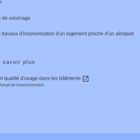
i
 de voisinage
 travaux d'insonorisation d'un logement proche d'un aéroport
 savoir plus
open_in_new
et qualité d'usage dans les bâtiments
chargé de l'environnement