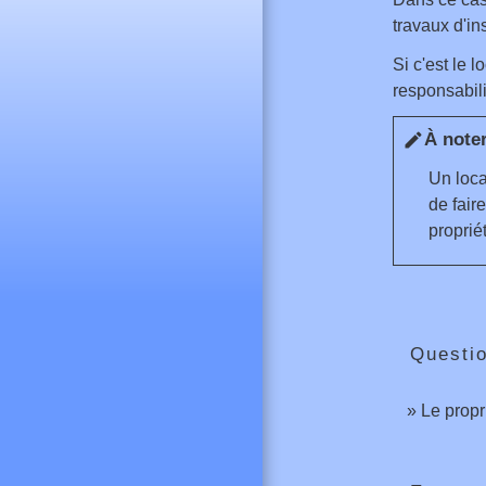
travaux d'in
Si c'est le 
responsabili
À note
edit
Un loca
de fair
proprié
Questi
Le propr