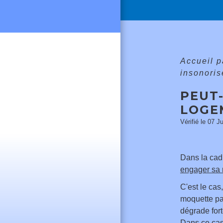
Accueil p
insonoris
PEUT
LOGE
Vérifié le 07 J
Dans la cad
engager sa r
C'est le ca
moquette pa
dégrade for
Dans ce cas,