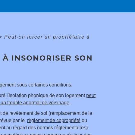
>
Peut-on forcer un propriétaire à
 À INSONORISER SON
logement sous certaines conditions.
rioré l'isolation phonique de son logement
peut
e un trouble anormal de voisinage
.
t de revêtement de sol (remplacement de la
prévue par le
règlement de copropriété
ou
ent au regard des normes réglementaires).
ur un matériaux moins sonore ou réaliser des