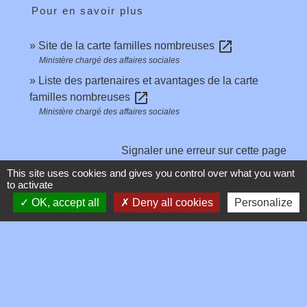
Pour en savoir plus
open_in_new
Site de la carte familles nombreuses
Ministère chargé des affaires sociales
Liste des partenaires et avantages de la carte
open_in_new
familles nombreuses
Ministère chargé des affaires sociales
Signaler une erreur sur cette page
This site uses cookies and gives you control over what you want
to activate
OK, accept all
Deny all cookies
Personalize
Contacts
Commune de Toussieux
346, Route du Morbier
01600 Toussieux - FRANCE