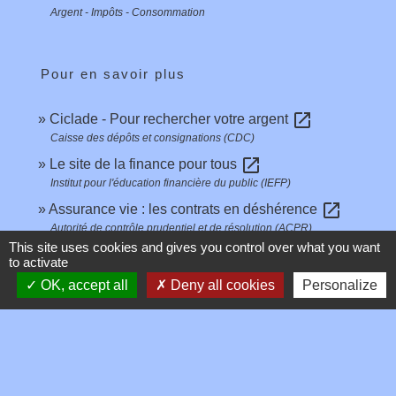
Argent - Impôts - Consommation
Pour en savoir plus
open_in_new
Ciclade - Pour rechercher votre argent
Caisse des dépôts et consignations (CDC)
open_in_new
Le site de la finance pour tous
Institut pour l'éducation financière du public (IEFP)
open_in_new
Assurance vie : les contrats en déshérence
Autorité de contrôle prudentiel et de résolution (ACPR)
This site uses cookies and gives you control over what you want
open_in_new
La fin du contrat d'assurance vie
to activate
Autorité de contrôle prudentiel et de résolution (ACPR)
OK, accept all
Deny all cookies
Personalize
Signaler une erreur sur cette page