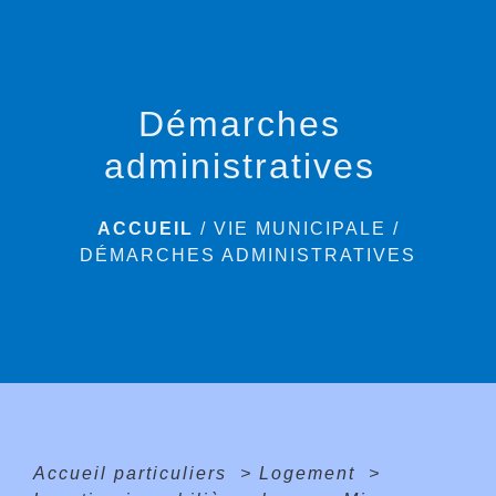
menu
Démarches
administratives
ACCUEIL
/
VIE MUNICIPALE
/
DÉMARCHES ADMINISTRATIVES
Accueil particuliers
>
Logement
>