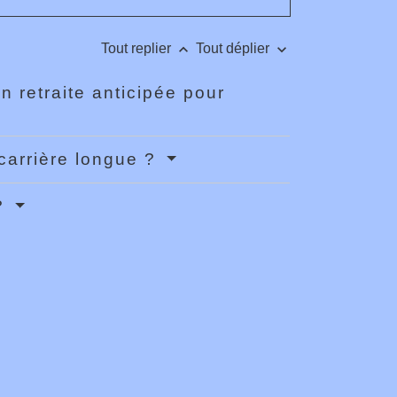
keyboard_arrow_up
keyboard_arrow_down
Tout replier
Tout déplier
n retraite anticipée pour
carrière longue ?
 ?