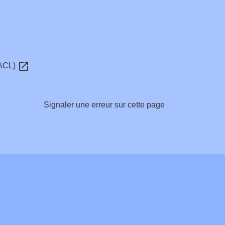
open_in_new
RACL)
Signaler une erreur sur cette page