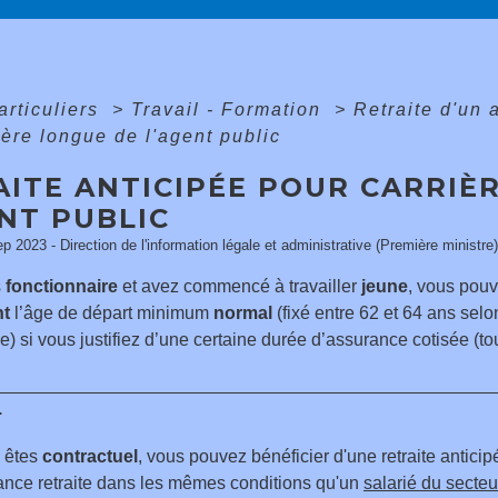
articuliers
>
Travail - Formation
>
Retraite d'un 
ière longue de l'agent public
AITE ANTICIPÉE POUR CARRIÈ
NT PUBLIC
ep 2023 - Direction de l'information légale et administrative (Première ministre)
s
fonctionnaire
et avez commencé à travailler
jeune
, vous pouve
nt
l’âge de départ minimum
normal
(fixé entre 62 et 64 ans sel
) si vous justifiez d’une certaine durée d’assurance cotisée (t
r
 êtes
contractuel
, vous pouvez bénéficier d'une retraite anticip
ance retraite dans les mêmes conditions qu'un
salarié du secteu