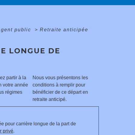
agent public
>
Retraite anticipée
RE LONGUE DE
z partir à la
Nous vous présentons les
on votre année
conditions à remplir pour
ous régimes
bénéficier de ce départ en
retraite anticipé.
ée pour carrière longue de la part de
r privé
.