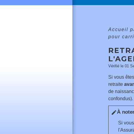
Accueil p
pour carr
RETR
L'AGE
Vérifié le 01 S
Si vous ête
retraite
ava
de naissance
confondus).
À note
edit
Si vous
l'Assur