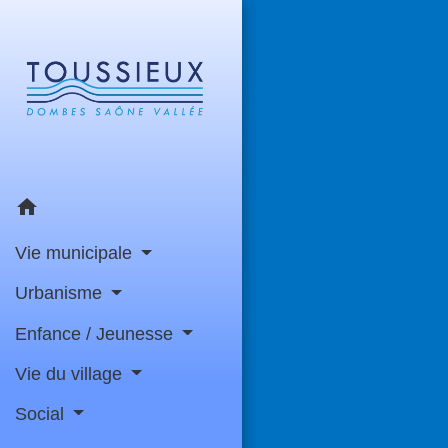
home
Vie municipale
Urbanisme
Enfance / Jeunesse
Vie du village
Social