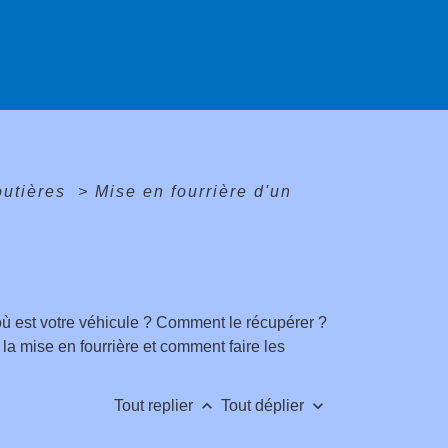
routières
>
Mise en fourrière d'un
où est votre véhicule ? Comment le récupérer ?
 la mise en fourrière et comment faire les
keyboard_arrow_up
keyboard_arrow_down
Tout replier
Tout déplier