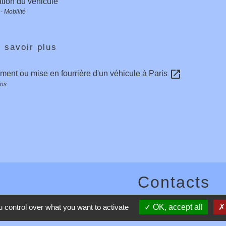
tion du véhicule
- Mobilité
 savoir plus
open_in_new
ent ou mise en fourrière d'un véhicule à Paris
ris
Contacts
Commune de Toussieux
 control over what you want to activate
OK, accept all
346, Route du Morbier