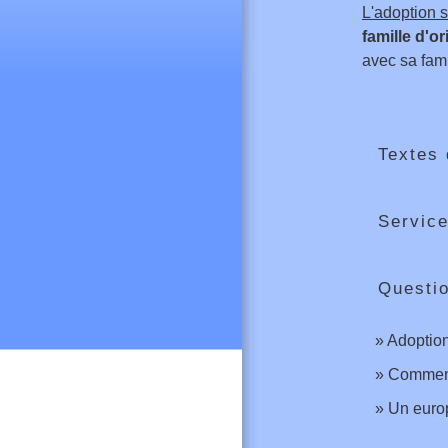
L'adoption s
famille d'or
avec sa fami
Textes 
Service
Questi
Adoption
Comment 
Un europ