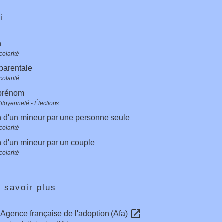
i
n
colarité
 parentale
colarité
prénom
Citoyenneté - Élections
 d'un mineur par une personne seule
colarité
 d'un mineur par un couple
colarité
 savoir plus
open_in_new
l'Agence française de l'adoption (Afa)