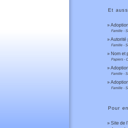
Et auss
Adoptio
Famille - S
Autorité
Famille - S
Nom et 
Papiers - 
Adoption
Famille - S
Adoption
Famille - S
Pour en
Site de 