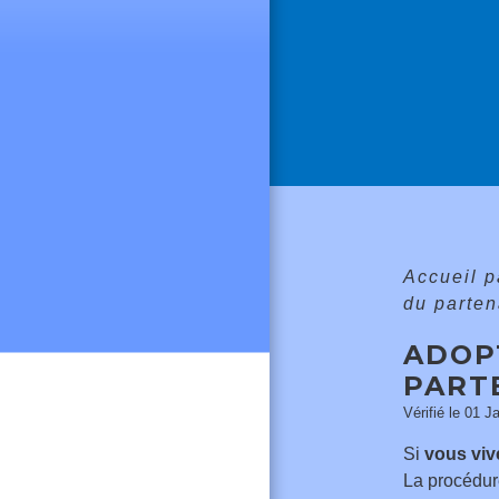
Accueil p
du parten
ADOPT
PART
Vérifié le 01 J
Si
vous viv
La procédure