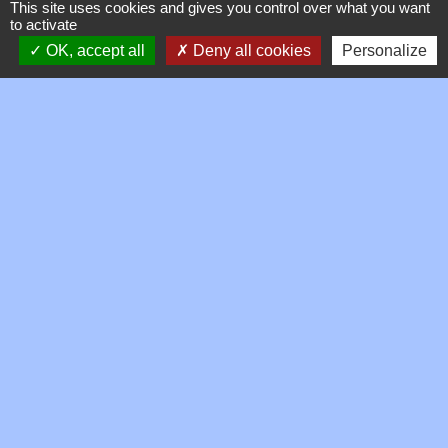
This site uses cookies and gives you control over what you want
to activate
Signaler une erreur sur cette page
OK, accept all
Deny all cookies
Personalize
Contacts
Commune de Toussieux
346, Route du Morbier
01600 Toussieux - FRANCE
+33 4 74 00 19 03
Contact par formulaire
Mentions légales
-
Politique de confidentialité
-
Accessibilité
-
Plan du site
-
Gestion des cookies